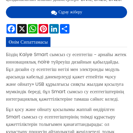
Сұрау жіберу
Facebook
X
WhatsApp
Pinterest
LinkedIn
Share
Өнім Сипаттамасы
Біздің Kaiye Smart сымсыз су есептегіш - арнайы жетек
инновациялық noire түйреуіш дизайнын қабылдайды.
Бұл дизайн су есептегіш негізі мен электронды модуль
арасында кабельді дәнекерлеуді қажет етпейтін «қосу
және ойнату» USB құрылғысы сияқты жылдам қосылуға
мүмкіндік береді, бұл Smart сымсыз су есептегіштерінің
интеграциялық қажеттіліктеріне тамаша сәйкес келеді.
Бұл қосу және ойнату қосылымы жаппай өндірілген
Smart сымсыз су есептегіштерінің тиімді құрастыру
қажеттіліктерін толығымен қанағаттандырады: ол
құрастыру процесін айтарлықтай жеңілдетеді, толық