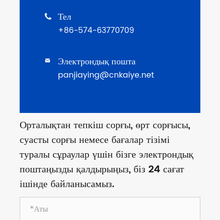
Тел

+86-574-63770709
Электрондық пошта

panjiaying@cnkaiye.net
Орталықтан тепкіш сорғы, өрт сорғысы,
суасты сорғы немесе бағалар тізімі
туралы сұраулар үшін бізге электрондық
поштаңызды қалдырыңыз, біз 24 сағат
ішінде байланысамыз.