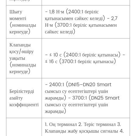
Шығу
- 1,8 Н·м (2400:1 беріліс
моменті
қатынасымен сәйкес келеді) - 2,7
(номиналды
Н·м (3700:1 беріліс қатынасымен
кернеуде)
сәйкес келеді)
Клапанды
қосу/өшіру
- ≤ 10 с (2400:1 беріліс қатынасы) -
уақыты
≤ 16 с (3700:1 беріліс қатынасы)
(номиналды
кернеуде)
- 2400:1 (DN15–DN20 Smart
Берілістерді
сымсыз су есептегіштері үшін
азайту
жарамды) - 3700:1 (DN25 Smart
коэффициенті
сымсыз су есептегіштері үшін
жарамды)
1. Оң терминал 2. Теріс терминал 3.
Клапанды жабу қосқышы сигналы 4.