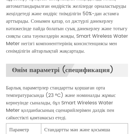
автоматтандырылған өндірістік желілерде орналастыруды
жеңілдетеді және өндіріс тиімділігін 50%-дан астамға
арттырады. Сонымен қатар, ол дәстүрлі дәнекерлеу
нәтижесінде пайда болатын суық дәнекерлеу және тотығу
сияқты сапа тәуекелдерін жояды, Smart Wireless Water
Meter негізгі компоненттерінің консистенциясы мен
сенімділігін айтарлықтай жақсартады.
Өнім параметрі (спецификация)
Барлық параметрлер стандартты қоршаған орта
температурасында (23 °C) және номиналды жұмыс
кернеуінде сыналады, бұл Smart Wireless Water
Meter қолданбасының сценарийлерімен дәлдік пен
сәйкестікті қамтамасыз етеді.
Параметр
Стандартты мән және қосымша