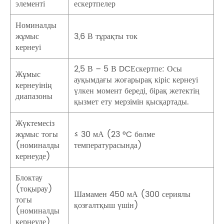
элементі
ескертпелер
Номиналды
жұмыс
3,6 В тұрақты ток
кернеуі
2,5 В – 5 В DCЕскертпе: Осы
Жұмыс
ауқымдағы жоғарырақ кіріс кернеуі
кернеуінің
үлкен момент береді, бірақ жетектің
диапазоны
қызмет ету мерзімін қысқартады.
Жүктемесіз
жұмыс тогы
≤ 30 мА (23 °C бөлме
(номиналды
температурасында)
кернеуде)
Блоктау
(тоқырау)
Шамамен 450 мА (300 сериялы
тогы
қозғалтқыш үшін)
(номиналды
кернеуде)