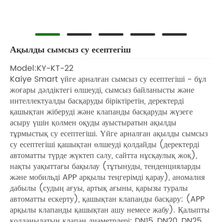
Ақылды сымсыз су есептегіш
Model:KY-KT-22
Kaiye Smart үйге арналған сымсыз су есептегіші - бұл
жоғары дәлдіктегі өлшеуді, сымсыз байланысты және
интеллектуалды басқаруды біріктіретін, деректерді
қашықтан жіберуді және клапанды басқаруды жүзеге
асыру үшін қолмен оқуды ауыстыратын ақылды
тұрмыстық су есептегіші. Үйге арналған ақылды сымсыз
су есептегіші қашықтан өлшеуді қолдайды (деректерді
автоматты түрде жүктеп салу, сайтта нұсқаулық жоқ),
нақты уақыттағы бақылау (тұтынуды, тенденцияларды
және мобильді APP арқылы теңгерімді қарау), аномалия
дабылы (судың ағуы, артық ағыны, қарызы туралы
автоматты ескерту), қашықтан клапанды басқару: (APP
арқылы клапанды қашықтан ашу немесе жабу). Қалыпты
қолданылатын клапан диаметрлері: DN15, DN20, DN25.