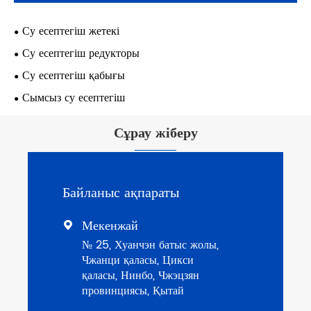
Су есептегіш жетекі
Су есептегіш редукторы
Су есептегіш қабығы
Сымсыз су есептегіш
Сұрау жіберу
Байланыс ақпараты
Мекенжай

№ 25, Хуанчэн батыс жолы,
Чжанци қаласы, Цикси
қаласы, Нинбо, Чжэцзян
провинциясы, Қытай