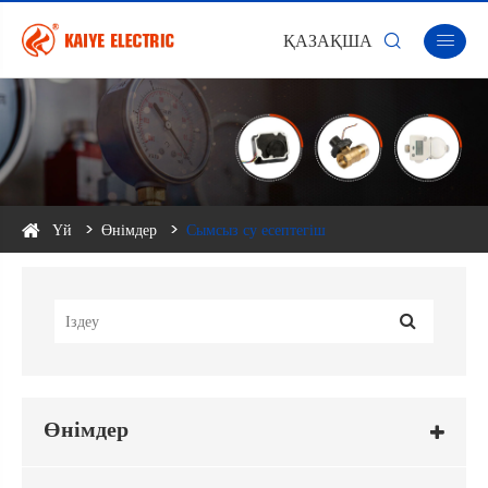
ҚАЗАҚША


Үй
Өнімдер
Сымсыз су есептегіш
Өнімдер