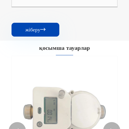
жіберу

қосымша тауарлар