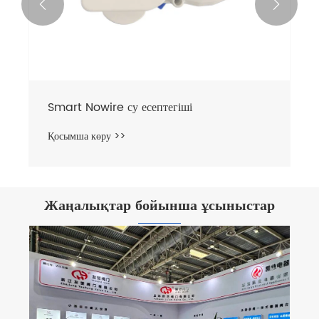


Smart Nowire су есептегіші
Қосымша көру >>
Жаңалықтар бойынша ұсыныстар