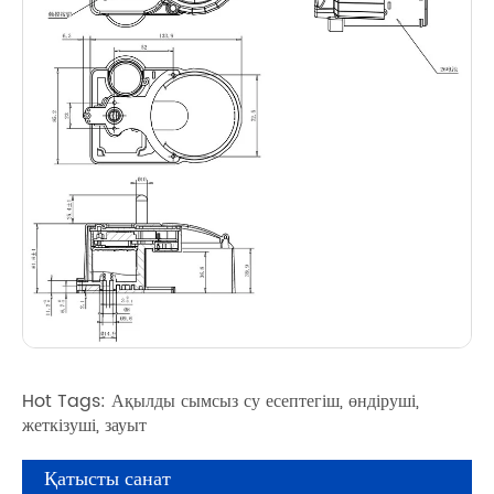
Hot Tags: Ақылды сымсыз су есептегіш, өндіруші,
жеткізуші, зауыт
Қатысты санат