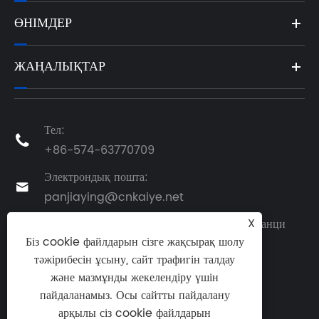
ӨНІМДЕР
ЖАҢАЛЫҚТАР
Тел:

+86-574-63770709
Электрондық пошта:

panjiaying@cnkaiye.net
X
Мекенжай: № 25, Хуанчэн батыс жолы, Чжанци
Біз cookie файлдарын сізге жақсырақ шолу
қаласы, Цикси қаласы, Нинбо, Чжэцзян

тәжірибесін ұсыну, сайт трафигін талдау
провинциясы, Қытай
және мазмұнды жекелендіру үшін
пайдаланамыз. Осы сайтты пайдалану
арқылы сіз cookie файлдарын