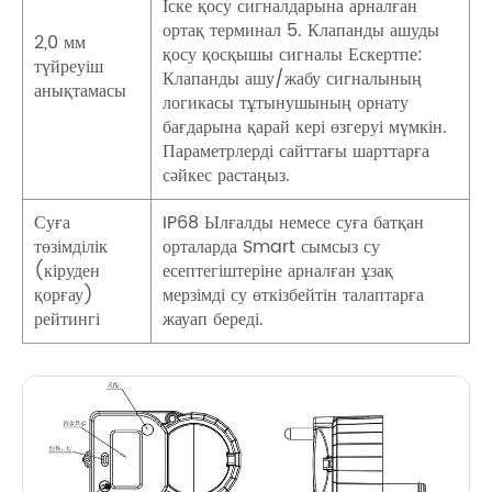
Іске қосу сигналдарына арналған
ортақ терминал 5. Клапанды ашуды
2,0 мм
қосу қосқышы сигналы Ескертпе:
түйреуіш
Клапанды ашу/жабу сигналының
анықтамасы
логикасы тұтынушының орнату
бағдарына қарай кері өзгеруі мүмкін.
Параметрлерді сайттағы шарттарға
сәйкес растаңыз.
Суға
IP68 Ылғалды немесе суға батқан
төзімділік
орталарда Smart сымсыз су
(кіруден
есептегіштеріне арналған ұзақ
қорғау)
мерзімді су өткізбейтін талаптарға
рейтингі
жауап береді.