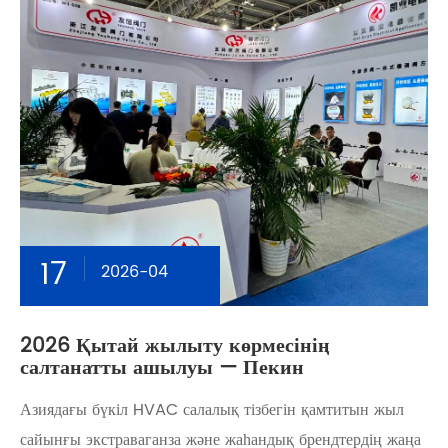
17
2026-04
2026 Қытай жылыту көрмесінің
салтанатты ашылуы — Пекин
Азиядағы бүкіл HVAC салалық тізбегін қамтитын жыл
сайынғы экстраваганза және жаһандық брендтердің жаңа