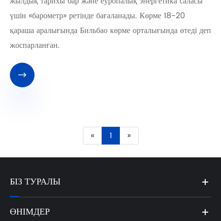
жылдық тарихы бар және еуропалық энергетика саласы
үшін «барометр» ретінде бағаланады. Көрме 18-20
қараша аралығында Бильбао көрме орталығында өтеді деп
жоспарланған.

«
1
»
БІЗ ТУРАЛЫ
ӨНІМДЕР