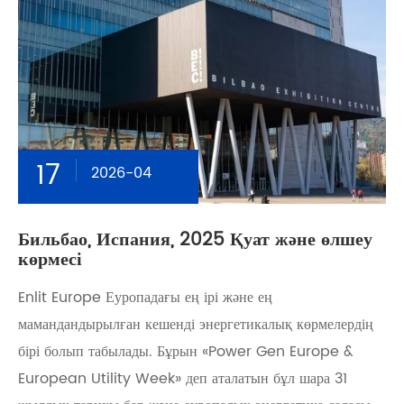
17
2026-04
Бильбао, Испания, 2025 Қуат және өлшеу
көрмесі
Enlit Europe Еуропадағы ең ірі және ең
мамандандырылған кешенді энергетикалық көрмелердің
бірі болып табылады. Бұрын «Power Gen Europe &
European Utility Week» деп аталатын бұл шара 31