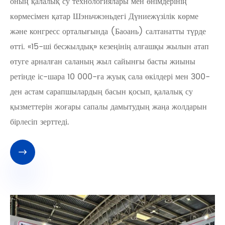
оның қалалық су технологиялары мен өнімдерінің
көрмесімен қатар Шэньчжэньдегі Дүниежүзілік көрме
және конгресс орталығында (Баоань) салтанатты түрде
өтті. «15-ші бесжылдық» кезеңінің алғашқы жылын атап
өтуге арналған саланың жыл сайынғы басты жиыны
ретінде іс-шара 10 000-ға жуық сала өкілдері мен 300-
ден астам сарапшылардың басын қосып, қалалық су
қызметтерін жоғары сапалы дамытудың жаңа жолдарын
бірлесіп зерттеді.
