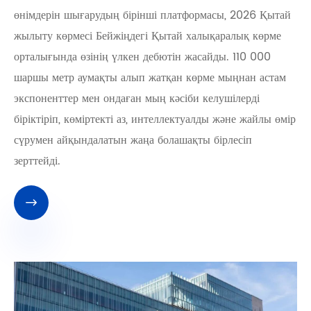
өнімдерін шығарудың бірінші платформасы, 2026 Қытай
жылыту көрмесі Бейжіңдегі Қытай халықаралық көрме
орталығында өзінің үлкен дебютін жасайды. 110 000
шаршы метр аумақты алып жатқан көрме мыңнан астам
экспоненттер мен ондаған мың кәсіби келушілерді
біріктіріп, көміртекті аз, интеллектуалды және жайлы өмір
сүрумен айқындалатын жаңа болашақты бірлесіп
зерттейді.
