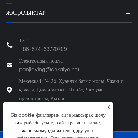
ЖАҢАЛЫҚТАР
Тел:

+86-574-63770709
Электрондық пошта:

panjiaying@cnkaiye.net
Мекенжай: № 25, Хуанчэн батыс жолы, Чжанци
қаласы, Цикси қаласы, Нинбо, Чжэцзян

провинциясы, Қытай
X
Біз cookie файлдарын сізге жақсырақ шолу
тәжірибесін ұсыну, сайт трафигін талдау
және мазмұнды жекелендіру үшін