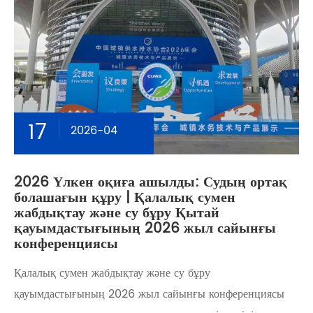
17
2026-04
2026 Үлкен оқиға ашылды: Судың ортақ
болашағын құру | Қалалық сумен
жабдықтау және су бұру Қытай
қауымдастығының 2026 жыл сайынғы
конференциясы
Қалалық сумен жабдықтау және су бұру
қауымдастығының 2026 жыл сайынғы конференциясы